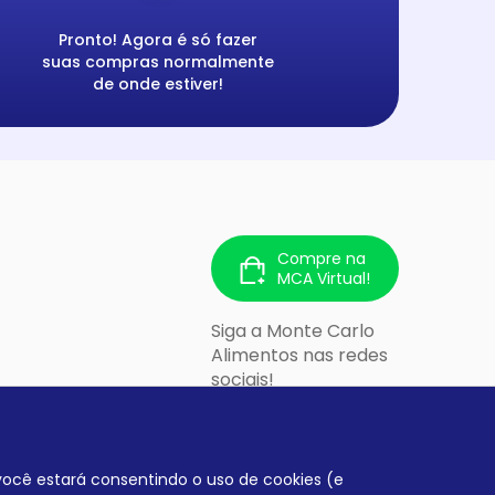
Pronto! Agora é só fazer
suas compras normalmente
de onde estiver!
Compre na
MCA Virtual!
Siga a Monte Carlo
Alimentos nas redes
sociais!
 213 - Cidade
lo/SP - CEP:
, você estará consentindo o uso de cookies (e