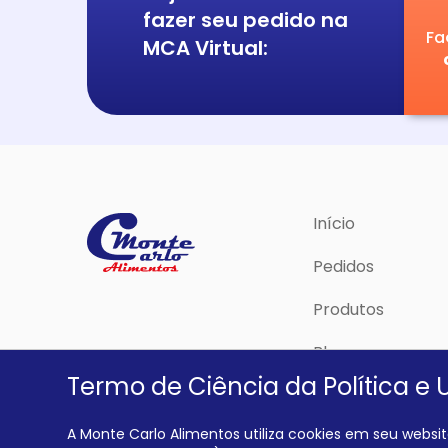
fazer seu pedido na
Fa
MCA Virtual:
Início
Pedidos
Produtos
Blog
Termo de Ciência da Política e 
Política de Priva
A Monte Carlo Alimentos utiliza cookies em seu website