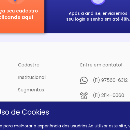
ça seu cadastro
Após a análise, enviaremos
clicando aqui
seu login e senha em até 48h.
Cadastro
Entre em contato!
Institucional
(11) 97560-6312
Segmentos
(11) 2114-0060
Contato
Av. Prof. Papini,
Uso de Cookies
cidade
Dutra - São Pau
04805-300
 para melhorar a experiência dos usuários.Ao utilizar este site