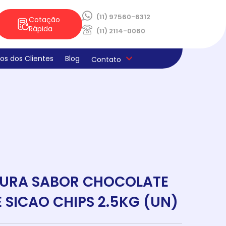
(11) 97560-6312
Cotação
Rápida
(11) 2114-0060
os dos Clientes
Blog
Contato
ica de Privacidade
os e Derivados
aria
la
s
ado
ne E Limpeza
laria
ocao Sabores Da Semana
teria
URA SABOR CHOCOLATE
E SICAO CHIPS 2.5KG (UN)