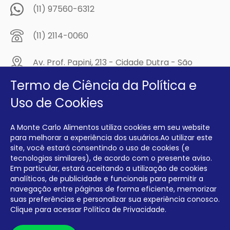
(11) 97560-6312
(11) 2114-0060
Av. Prof. Papini, 213 - Cidade Dutra - São
Paulo/SP - CEP: 04805-300
Termo de Ciência da Política e
Compre na
Uso de Cookies
MCA Virtual!
A Monte Carlo Alimentos utiliza cookies em seu website
Siga a Monte Carlo Alimentos nas redes sociais!
para melhorar a experiência dos usuários.Ao utilizar este
site, você estará consentindo o uso de cookies (e
tecnologias similares), de acordo com o presente aviso.
Em particular, estará aceitando a utilização de cookies
analíticos, de publicidade e funcionais para permitir a
navegação entre páginas de forma eficiente, memorizar
INTERFRIOS COMÉRCIO DE FRIOS E LATICÍNIOS EIRELI CNPJ:
00.140.150/0001-09 INSCRIÇÃO ESTADUAL: 112.576.117.113
suas preferências e personalizar sua experiência conosco.
Clique para acessar
Política de Privacidade.
Desenvolvido por Degrau Publicidade e Internet