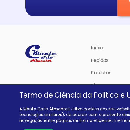
Início
Pedidos
Produtos
Blog
Termo de Ciência da Política e 
Política de Priva
A Monte Carlo Alimentos utiliza cookies em seu website
tecnologias similares), de acordo com o presente aviso
navegação entre páginas de forma eficiente, memoriz