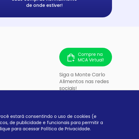
de onde estiver!
Compre na
MCA Virtual!
Siga a Monte Carlo
Alimentos nas redes
sociais!
 213 - Cidade
lo/SP - CEP:
, você estará consentindo o uso de cookies (e
cos, de publicidade e funcionais para permitir a
lique para acessar
Política de Privacidade.