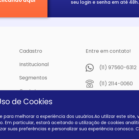
clicando aqui
seu login e senha em até 48h.
Cadastro
Entre em contato!
Institucional
(11) 97560-6312
Segmentos
(11) 2114-0060
Contato
Av. Prof. Papini,
Uso de Cookies
cidade
Dutra - São Pau
04805-300
 para melhorar a experiência dos usuários.Ao utilizar este site
. Em particular, estará aceitando a utilização de cookies analíti
ar suas preferências e personalizar sua experiência conosco. C