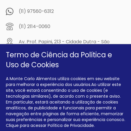
(11) 97560-6312
(11) 2114-0060
Av. Prof. Papini, 213 - Cidade Dutra - São
Paulo/SP - CEP: 04805-300
Termo de Ciência da Política e
Compre na
Uso de Cookies
MCA Virtual!
A Monte Carlo Alimentos utiliza cookies em seu website
Siga a Monte Carlo Alimentos nas redes sociais!
para melhorar a experiência dos usuários.Ao utilizar este
site, você estará consentindo o uso de cookies (e
tecnologias similares), de acordo com o presente aviso.
Em particular, estará aceitando a utilização de cookies
analíticos, de publicidade e funcionais para permitir a
navegação entre páginas de forma eficiente, memorizar
INTERFRIOS COMÉRCIO DE FRIOS E LATICÍNIOS EIRELI CNPJ:
00.140.150/0001-09 INSCRIÇÃO ESTADUAL: 112.576.117.113
suas preferências e personalizar sua experiência conosco.
Clique para acessar
Política de Privacidade.
Desenvolvido por Degrau Publicidade e Internet