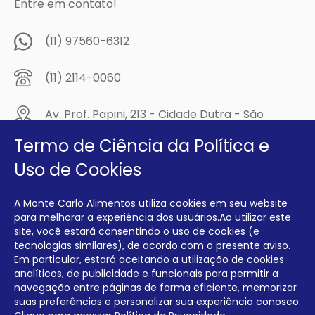
Entre em contato!
(11) 97560-6312
(11) 2114-0060
Av. Prof. Papini, 213 - Cidade Dutra - São
Paulo/SP - CEP: 04805-300
Termo de Ciência da Política e
Compre na
Uso de Cookies
MCA Virtual!
A Monte Carlo Alimentos utiliza cookies em seu website
Siga a Monte Carlo Alimentos nas redes sociais!
para melhorar a experiência dos usuários.Ao utilizar este
site, você estará consentindo o uso de cookies (e
tecnologias similares), de acordo com o presente aviso.
Em particular, estará aceitando a utilização de cookies
analíticos, de publicidade e funcionais para permitir a
navegação entre páginas de forma eficiente, memorizar
INTERFRIOS COMÉRCIO DE FRIOS E LATICÍNIOS EIRELI CNPJ:
00.140.150/0001-09 INSCRIÇÃO ESTADUAL: 112.576.117.113
suas preferências e personalizar sua experiência conosco.