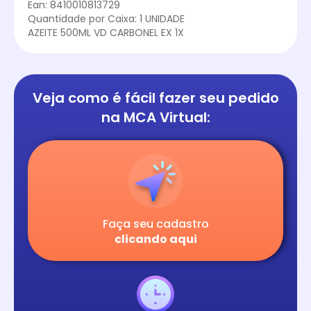
Ean: 8410010813729
Quantidade por Caixa: 1 UNIDADE
AZEITE 500ML VD CARBONEL EX 1X
Veja como é fácil
fazer seu pedido
na
MCA Virtual:
Faça seu cadastro
clicando aqui