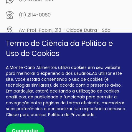
(11) 2114-0060
Av. Prof. Papini, 213 - Cidade Dutra - São
Paulo/SP - CEP: 04805-300
Termo de Ciência da Política e
Compre na
Uso de Cookies
MCA Virtual!
A Monte Carlo Alimentos utiliza cookies em seu website
Siga a Monte Carlo Alimentos nas redes sociais!
para melhorar a experiência dos usuários.Ao utilizar este
site, você estará consentindo o uso de cookies (e
tecnologias similares), de acordo com o presente aviso.
Em particular, estará aceitando a utilização de cookies
analíticos, de publicidade e funcionais para permitir a
navegação entre páginas de forma eficiente, memorizar
INTERFRIOS COMÉRCIO DE FRIOS E LATICÍNIOS EIRELI CNPJ:
00.140.150/0001-09 INSCRIÇÃO ESTADUAL: 112.576.117.113
suas preferências e personalizar sua experiência conosco.
Clique para acessar
Política de Privacidade.
Desenvolvido por Degrau Publicidade e Internet
Concordar