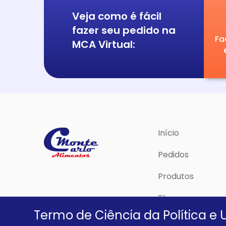
Veja como é fácil
fazer seu pedido na
Fa
MCA Virtual:
Início
Pedidos
Produtos
Blog
Termo de Ciência da Política e 
Política de Priva