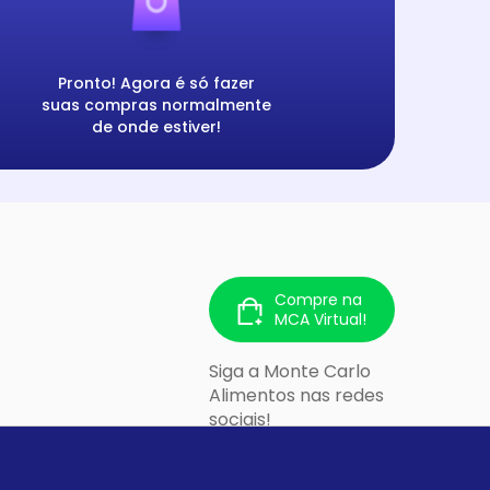
Pronto! Agora é só fazer
suas compras normalmente
de onde estiver!
Compre na
MCA Virtual!
Siga a Monte Carlo
Alimentos nas redes
sociais!
 213 - Cidade
lo/SP - CEP: