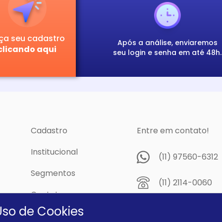
ça seu cadastro
Após a análise, enviaremos
clicando aqui
seu login e senha em até 48h.
Cadastro
Entre em contato!
Institucional
(11) 97560-6312
Segmentos
(11) 2114-0060
Contato
Av. Prof. Papini,
Uso de Cookies
cidade
Dutra - São Pau