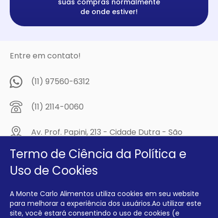
suas compras normalmente
de onde estiver!
Entre em contato!
(11) 97560-6312
(11) 2114-0060
Av. Prof. Papini, 213 - Cidade Dutra - São
Paulo/SP - CEP: 04805-300
Termo de Ciência da Política e
Compre na
Uso de Cookies
MCA Virtual!
A Monte Carlo Alimentos utiliza cookies em seu website
Siga a Monte Carlo Alimentos nas redes sociais!
para melhorar a experiência dos usuários.Ao utilizar este
site, você estará consentindo o uso de cookies (e