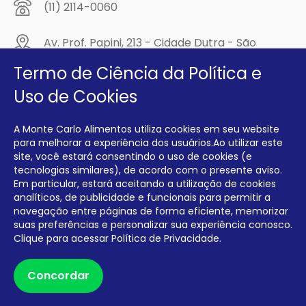
(11) 2114-0060
Av. Prof. Papini, 213 - Cidade Dutra - São
Paulo/SP - CEP: 04805-300
Termo de Ciência da Política e
Compre na
Uso de Cookies
MCA Virtual!
A Monte Carlo Alimentos utiliza cookies em seu website
Siga a Monte Carlo Alimentos nas redes sociais!
para melhorar a experiência dos usuários.Ao utilizar este
site, você estará consentindo o uso de cookies (e
tecnologias similares), de acordo com o presente aviso.
Em particular, estará aceitando a utilização de cookies
analíticos, de publicidade e funcionais para permitir a
navegação entre páginas de forma eficiente, memorizar
INTERFRIOS COMÉRCIO DE FRIOS E LATICÍNIOS EIRELI CNPJ:
00.140.150/0001-09 INSCRIÇÃO ESTADUAL: 112.576.117.113
suas preferências e personalizar sua experiência conosco.
Clique para acessar
Política de Privacidade.
Desenvolvido por Degrau Publicidade e Internet
Concordar