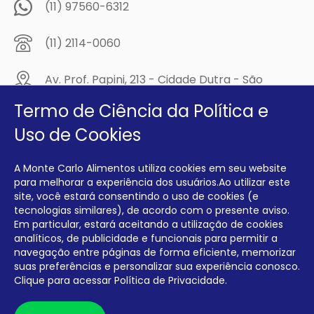
(11) 97560-6312
(11) 2114-0060
Av. Prof. Papini, 213 - Cidade Dutra - São
Paulo/SP - CEP: 04805-300
Termo de Ciência da Política e
Compre na
Uso de Cookies
MCA Virtual!
A Monte Carlo Alimentos utiliza cookies em seu website
Siga a Monte Carlo Alimentos nas redes sociais!
para melhorar a experiência dos usuários.Ao utilizar este
site, você estará consentindo o uso de cookies (e
tecnologias similares), de acordo com o presente aviso.
Em particular, estará aceitando a utilização de cookies
analíticos, de publicidade e funcionais para permitir a
navegação entre páginas de forma eficiente, memorizar
INTERFRIOS COMÉRCIO DE FRIOS E LATICÍNIOS EIRELI CNPJ:
00.140.150/0001-09 INSCRIÇÃO ESTADUAL: 112.576.117.113
suas preferências e personalizar sua experiência conosco.
Clique para acessar
Política de Privacidade.
Desenvolvido por Degrau Publicidade e Internet