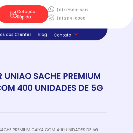
(11) 97560-6312
Cotação
Rápida
(11) 2114-0060
os dos Clientes
Blog
Contato
ica de Privacidade
os e Derivados
aria
la
s
ado
ne E Limpeza
laria
ocao Sabores Da Semana
teria
 UNIAO SACHE PREMIUM
COM 400 UNIDADES DE 5G
SACHE PREMIUM CAIXA COM 400 UNIDADES DE 5G