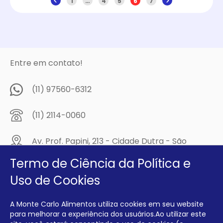
1
…
4
5
6
7
Entre em contato!
(11) 97560-6312
(11) 2114-0060
Av. Prof. Papini, 213 - Cidade Dutra - São
Paulo/SP - CEP: 04805-300
Termo de Ciência da Política e
Compre na
Uso de Cookies
MCA Virtual!
A Monte Carlo Alimentos utiliza cookies em seu website
Siga a Monte Carlo Alimentos nas redes sociais!
para melhorar a experiência dos usuários.Ao utilizar este