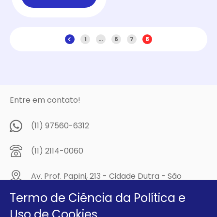
1
…
6
7
8
Entre em contato!
(11) 97560-6312
(11) 2114-0060
Av. Prof. Papini, 213 - Cidade Dutra - São
Paulo/SP - CEP: 04805-300
Termo de Ciência da Política e
Compre na
Uso de Cookies