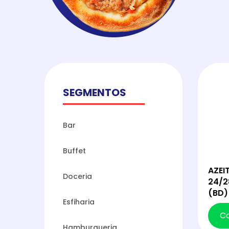
SEGMENTOS
Bar
Buffet
AZEI
Doceria
24/2
(BD)
Esfiharia
C
Hamburgueria