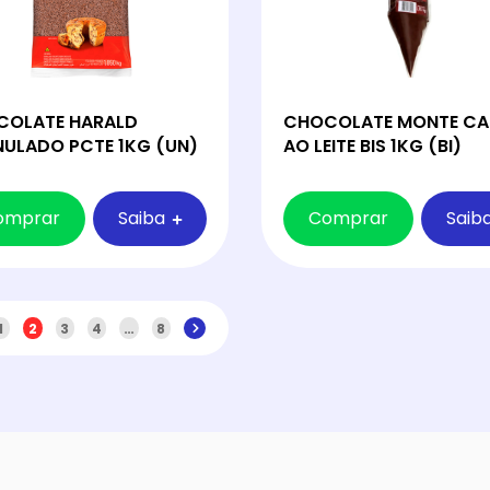
COLATE HARALD
CHOCOLATE MONTE CA
ULADO PCTE 1KG (UN)
AO LEITE BIS 1KG (BI)
omprar
Saiba
Comprar
Saib
1
2
3
4
…
8