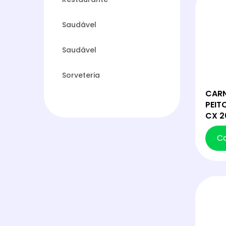
Saudável
Saudável
Sorveteria
CARN
PEIT
CX 2
C