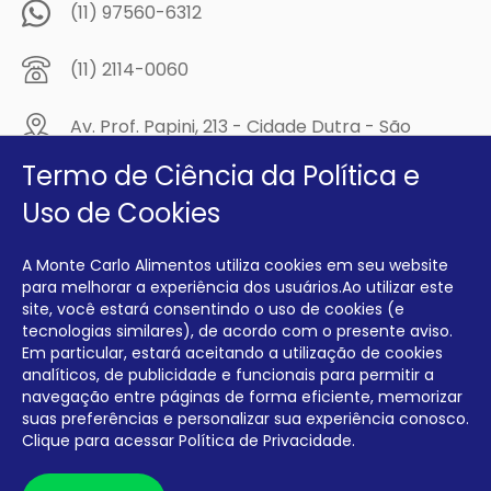
(11) 97560-6312
(11) 2114-0060
Av. Prof. Papini, 213 - Cidade Dutra - São
Paulo/SP - CEP: 04805-300
Termo de Ciência da Política e
Compre na
Uso de Cookies
MCA Virtual!
A Monte Carlo Alimentos utiliza cookies em seu website
Siga a Monte Carlo Alimentos nas redes sociais!
para melhorar a experiência dos usuários.Ao utilizar este
site, você estará consentindo o uso de cookies (e
tecnologias similares), de acordo com o presente aviso.
Em particular, estará aceitando a utilização de cookies
analíticos, de publicidade e funcionais para permitir a
navegação entre páginas de forma eficiente, memorizar
INTERFRIOS COMÉRCIO DE FRIOS E LATICÍNIOS EIRELI CNPJ:
00.140.150/0001-09 INSCRIÇÃO ESTADUAL: 112.576.117.113
suas preferências e personalizar sua experiência conosco.
Clique para acessar
Política de Privacidade.
Desenvolvido por Degrau Publicidade e Internet