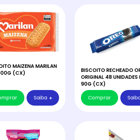
OITO MAIZENA MARILAN
BISCOITO RECHEADO O
00G (CX)
ORIGINAL 48 UNIDADES 
90G (CX)
omprar
Saiba
Comprar
Saib