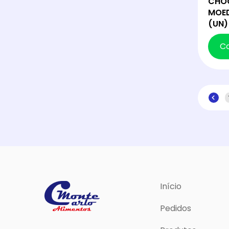
CHOC
MOE
(UN)
C
Início
Pedidos