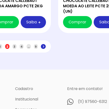
OLATE CALLEBAUT
CHOCOLATE CALLEBAU
DA AMARGO PCTE 2KG
MOEDA AO LEITE PCTE 
(UN)
omprar
Saiba
Comprar
Saib
1
2
3
4
…
9
Cadastro
Entre em contato!
Institucional
(11) 97560-6312