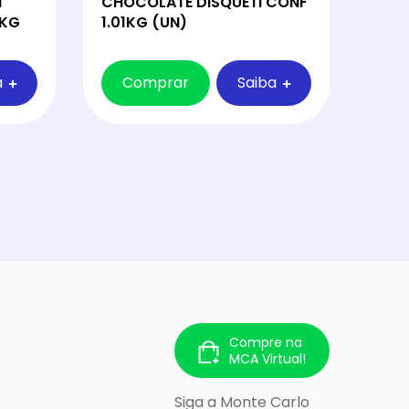
T
CHOCOLATE DISQUETI CONF
2KG
1.01KG (UN)
a
Comprar
Saiba
Compre na
MCA Virtual!
Siga a Monte Carlo