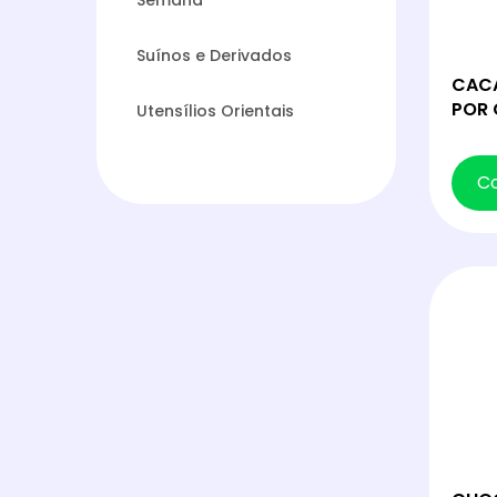
Semana
Suínos e Derivados
CACA
POR 
Utensílios Orientais
C