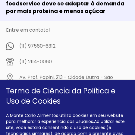
foodservice deve se adaptar à demanda
por mais proteína e menos açúcar
Entre em contato!
(11) 97560-6312
(11) 2114-0060
Av. Prof. Papini, 213 - Cidade Dutra - São
Paulo/SP - CEP: 04805-300
Termo de Ciência da Política e
Compre na
Uso de Cookies
MCA Virtual!
A Monte Carlo Alimentos utiliza cookies em seu website
Siga a Monte Carlo Alimentos nas redes sociais!
para melhorar a experiência dos usuários.Ao utilizar este
site, você estará consentindo o uso de cookies (e
tecnologias similares), de acordo com o presente aviso.