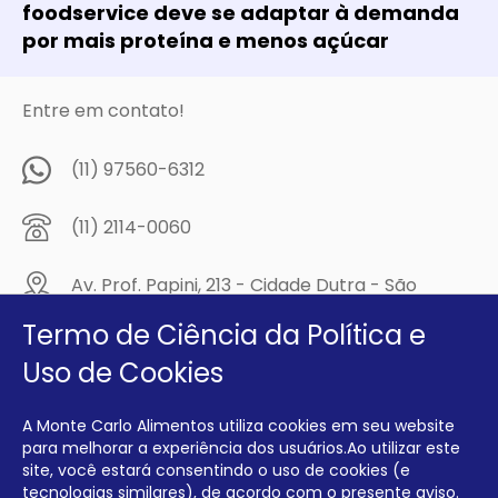
foodservice deve se adaptar à demanda
por mais proteína e menos açúcar
Entre em contato!
(11) 97560-6312
(11) 2114-0060
Av. Prof. Papini, 213 - Cidade Dutra - São
Paulo/SP - CEP: 04805-300
Termo de Ciência da Política e
Compre na
Uso de Cookies
MCA Virtual!
A Monte Carlo Alimentos utiliza cookies em seu website
Siga a Monte Carlo Alimentos nas redes sociais!
para melhorar a experiência dos usuários.Ao utilizar este
site, você estará consentindo o uso de cookies (e
tecnologias similares), de acordo com o presente aviso.