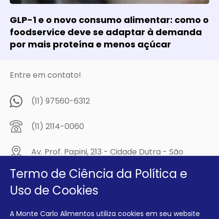
GLP-1 e o novo consumo alimentar: como o
foodservice deve se adaptar à demanda
por mais proteína e menos açúcar
Entre em contato!
(11) 97560-6312
(11) 2114-0060
Av. Prof. Papini, 213 - Cidade Dutra - São
Paulo/SP - CEP: 04805-300
Termo de Ciência da Política e
Compre na
Uso de Cookies
MCA Virtual!
A Monte Carlo Alimentos utiliza cookies em seu website
Siga a Monte Carlo Alimentos nas redes sociais!